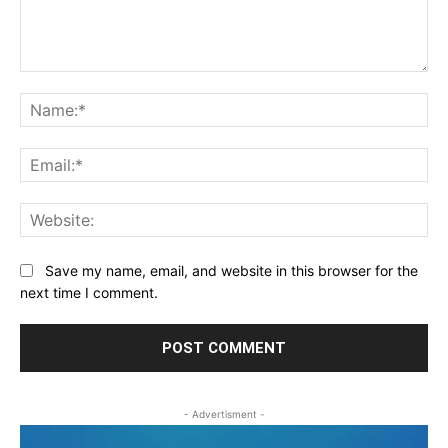
Comment:
Na
Ema
Web
Save my name, email, and website in this browser for the
next time I comment.
- Advertisment -