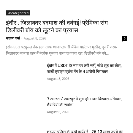
Uncategorized
इंदौर : जिलाबदर बदमाश की दबंगई! प्रेमिका संग
डिलीवरी बॉय को लूटने का प्रयास
नारायण शर्मा
-
August 8, 2026
0
(संवाददाता प्रफुल्ल तंवर)एक तरफ थाना प्रभारी चेकिंग पाइंट पर मुस्तैद, दूसरी तरफ
जिलाबदर बदमाश शहर में बेखौफ घूमकर वारदात करता रहा; डिलीवरी बॉय को...
इंदौर में USDT के नाम पर ठगी नहीं, सीधे लूट का खेल;
फर्जी क्राइम ब्रांच गैंग के 4 आरोपी गिरफ्तार
August 8, 2026
7 अगस्त से अमरपुर में शुरू होगा जन विश्वास अभियान,
तैयारियों की समीक्षा
August 6, 2026
शहपुरा पुलिस की बड़ी कार्रवाई : 26.13 लाख रुपये की