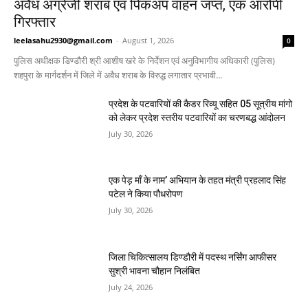
अवैध अंग्रेजी शराब एवं पिकअप वाहन जप्त, एक आरोपी
गिरफ्तार
leelasahu2930@gmail.com
-
August 1, 2026
0
पुलिस अधीक्षक डिण्डौरी श्री आशीष खरे के निर्देशन एवं अनुविभागीय अधिकारी (पुलिस)
शहपुरा के मार्गदर्शन में जिले में अवैध शराब के विरुद्ध लगातार प्रभावी...
प्रदेश के पटवारियों की कैडर रिव्यू सहित 05 सूत्रीय मांगो
को लेकर प्रदेश स्तरीय पटवारियों का चरणबद्ध आंदोलन
July 30, 2026
एक पेड़ माँ के नाम’ अभियान के तहत मंत्री प्रहलाद सिंह
पटेल ने किया पौधरोपण
July 30, 2026
जिला चिकित्सालय डिण्डौरी में पदस्थ नर्सिंग आफीसर
सुश्री भावना चौहान निलंबित
July 24, 2026