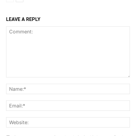
LEAVE A REPLY
Comment:
Na
Ema
Web