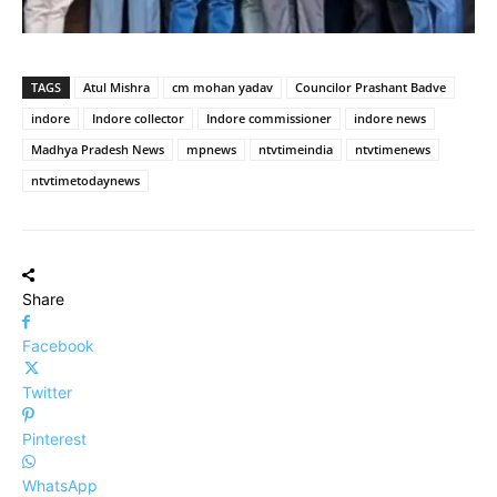
TAGS
Atul Mishra
cm mohan yadav
Councilor Prashant Badve
indore
Indore collector
Indore commissioner
indore news
Madhya Pradesh News
mpnews
ntvtimeindia
ntvtimenews
ntvtimetodaynews
Share
Facebook
Twitter
Pinterest
WhatsApp