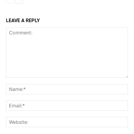
LEAVE A REPLY
Comment:
Na
Ema
Web