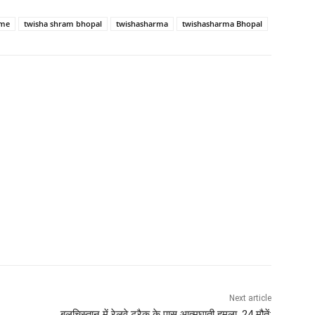
ime
twisha shram bhopal
twishasharma
twishasharma Bhopal
Next article
बलूचिस्तान में रेलवे ट्रैक के पास आत्मघाती हमला, 24 मौतें;