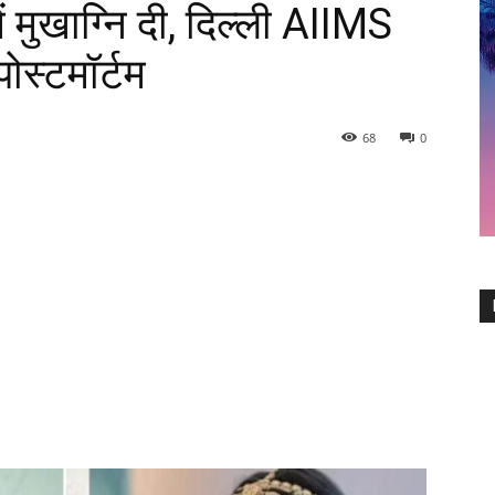
ें मुखाग्नि दी, दिल्ली AIIMS
ोस्टमॉर्टम
68
0