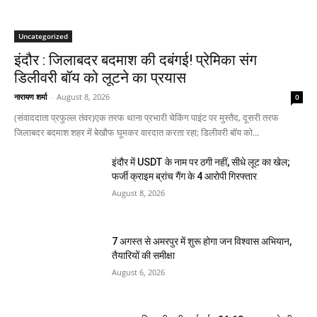
Uncategorized
इंदौर : जिलाबदर बदमाश की दबंगई! प्रेमिका संग
डिलीवरी बॉय को लूटने का प्रयास
नारायण शर्मा
-
August 8, 2026
0
(संवाददाता प्रफुल्ल तंवर)एक तरफ थाना प्रभारी चेकिंग पाइंट पर मुस्तैद, दूसरी तरफ
जिलाबदर बदमाश शहर में बेखौफ घूमकर वारदात करता रहा; डिलीवरी बॉय को...
इंदौर में USDT के नाम पर ठगी नहीं, सीधे लूट का खेल;
फर्जी क्राइम ब्रांच गैंग के 4 आरोपी गिरफ्तार
August 8, 2026
7 अगस्त से अमरपुर में शुरू होगा जन विश्वास अभियान,
तैयारियों की समीक्षा
August 6, 2026