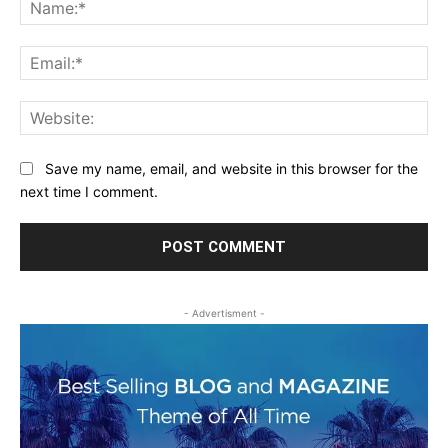
Na
Ema
Web
Save my name, email, and website in this browser for the
next time I comment.
- Advertisment -