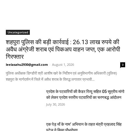
Uncategorized
शहपुरा पुलिस की बड़ी कार्रवाई : 26.13 लाख रुपये की
अवैध अंग्रेजी शराब एवं पिकअप वाहन जप्त, एक आरोपी
गिरफ्तार
leelasahu2930@gmail.com
-
August 1, 2026
0
पुलिस अधीक्षक डिण्डौरी श्री आशीष खरे के निर्देशन एवं अनुविभागीय अधिकारी (पुलिस)
शहपुरा के मार्गदर्शन में जिले में अवैध शराब के विरुद्ध लगातार प्रभावी...
प्रदेश के पटवारियों की कैडर रिव्यू सहित 05 सूत्रीय मांगो
को लेकर प्रदेश स्तरीय पटवारियों का चरणबद्ध आंदोलन
July 30, 2026
एक पेड़ माँ के नाम’ अभियान के तहत मंत्री प्रहलाद सिंह
पटेल ने किया पौधरोपण