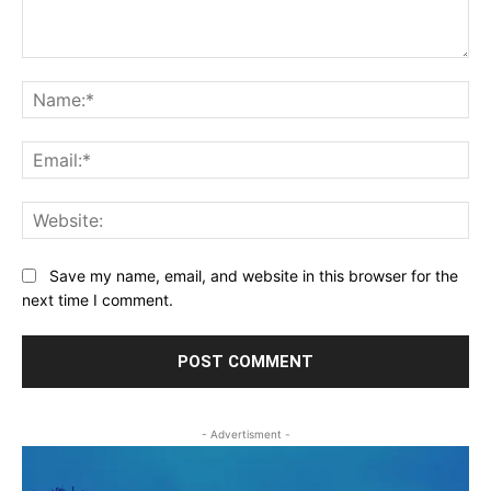
Comment:
Na
Ema
Web
Save my name, email, and website in this browser for the
next time I comment.
- Advertisment -