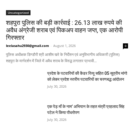
Uncategorized
शहपुरा पुलिस की बड़ी कार्रवाई : 26.13 लाख रुपये की
अवैध अंग्रेजी शराब एवं पिकअप वाहन जप्त, एक आरोपी
गिरफ्तार
leelasahu2930@gmail.com
-
August 1, 2026
0
पुलिस अधीक्षक डिण्डौरी श्री आशीष खरे के निर्देशन एवं अनुविभागीय अधिकारी (पुलिस)
शहपुरा के मार्गदर्शन में जिले में अवैध शराब के विरुद्ध लगातार प्रभावी...
प्रदेश के पटवारियों की कैडर रिव्यू सहित 05 सूत्रीय मांगो
को लेकर प्रदेश स्तरीय पटवारियों का चरणबद्ध आंदोलन
July 30, 2026
एक पेड़ माँ के नाम’ अभियान के तहत मंत्री प्रहलाद सिंह
पटेल ने किया पौधरोपण
July 30, 2026