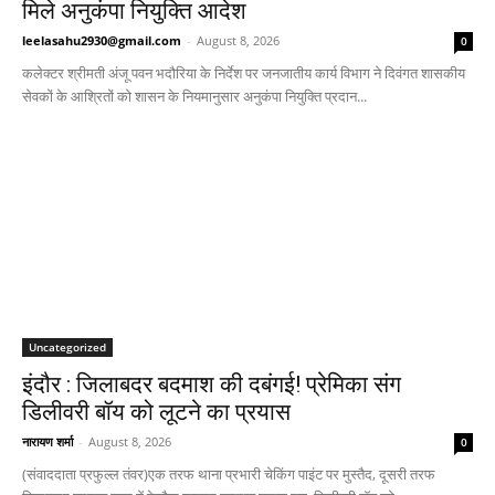
मिले अनुकंपा नियुक्ति आदेश
leelasahu2930@gmail.com
-
August 8, 2026
0
कलेक्टर श्रीमती अंजू पवन भदौरिया के निर्देश पर जनजातीय कार्य विभाग ने दिवंगत शासकीय
सेवकों के आश्रितों को शासन के नियमानुसार अनुकंपा नियुक्ति प्रदान...
Uncategorized
इंदौर : जिलाबदर बदमाश की दबंगई! प्रेमिका संग
डिलीवरी बॉय को लूटने का प्रयास
नारायण शर्मा
-
August 8, 2026
0
(संवाददाता प्रफुल्ल तंवर)एक तरफ थाना प्रभारी चेकिंग पाइंट पर मुस्तैद, दूसरी तरफ