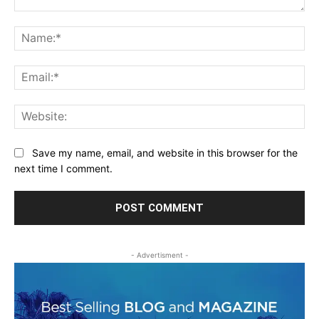
Comment:
Na
Ema
Web
Save my name, email, and website in this browser for the
next time I comment.
- Advertisment -