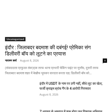
Uncategorized
इंदौर : जिलाबदर बदमाश की दबंगई! प्रेमिका संग
डिलीवरी बॉय को लूटने का प्रयास
नारायण शर्मा
-
August 8, 2026
0
(संवाददाता प्रफुल्ल तंवर)एक तरफ थाना प्रभारी चेकिंग पाइंट पर मुस्तैद, दूसरी तरफ
जिलाबदर बदमाश शहर में बेखौफ घूमकर वारदात करता रहा; डिलीवरी बॉय को...
इंदौर में USDT के नाम पर ठगी नहीं, सीधे लूट का खेल;
फर्जी क्राइम ब्रांच गैंग के 4 आरोपी गिरफ्तार
August 8, 2026
7 अगस्त से अमरपुर में शुरू होगा जन विश्वास अभियान,