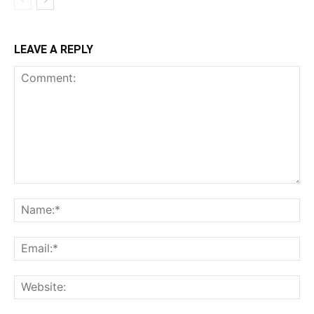
LEAVE A REPLY
Comment:
Na
Ema
Web