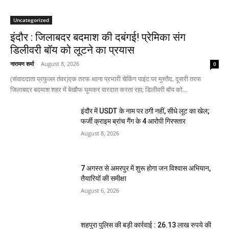
Uncategorized
इंदौर : जिलाबदर बदमाश की दबंगई! प्रेमिका संग
डिलीवरी बॉय को लूटने का प्रयास
नारायण शर्मा
-
August 8, 2026
0
(संवाददाता प्रफुल्ल तंवर)एक तरफ थाना प्रभारी चेकिंग पाइंट पर मुस्तैद, दूसरी तरफ
जिलाबदर बदमाश शहर में बेखौफ घूमकर वारदात करता रहा; डिलीवरी बॉय को...
इंदौर में USDT के नाम पर ठगी नहीं, सीधे लूट का खेल;
फर्जी क्राइम ब्रांच गैंग के 4 आरोपी गिरफ्तार
August 8, 2026
7 अगस्त से अमरपुर में शुरू होगा जन विश्वास अभियान,
तैयारियों की समीक्षा
August 6, 2026
शहपुरा पुलिस की बड़ी कार्रवाई : 26.13 लाख रुपये की