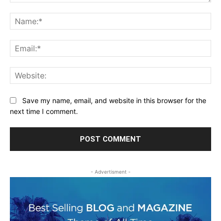
Comment:
Na
Ema
Web
Save my name, email, and website in this browser for the
next time I comment.
- Advertisment -