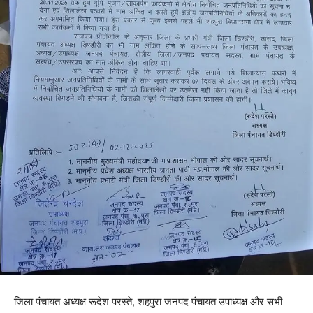
जिला पंचायत अध्यक्ष रूदेश परस्ते, शहपुरा जनपद पंचायत उपाध्यक्ष और सभी