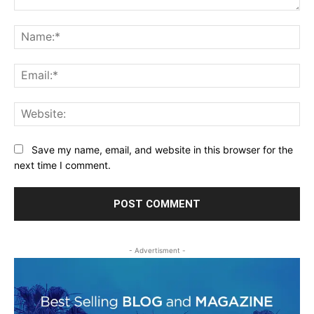
Comment:
Na
Ema
Web
Save my name, email, and website in this browser for the
next time I comment.
- Advertisment -