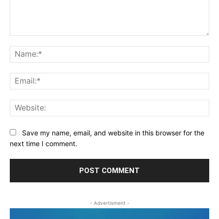
Comment:
Na
Ema
Web
Save my name, email, and website in this browser for the
next time I comment.
- Advertisment -