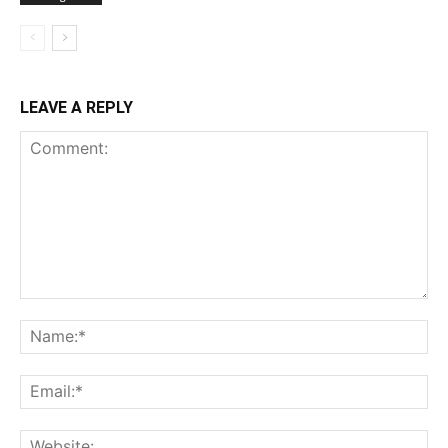
LEAVE A REPLY
Comment:
Na
Ema
Web