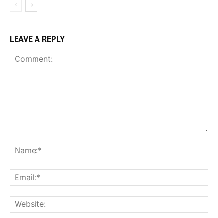
LEAVE A REPLY
Comment:
Na
Ema
Web