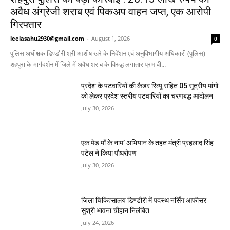
अवैध अंग्रेजी शराब एवं पिकअप वाहन जप्त, एक आरोपी
गिरफ्तार
leelasahu2930@gmail.com
-
August 1, 2026
0
पुलिस अधीक्षक डिण्डौरी श्री आशीष खरे के निर्देशन एवं अनुविभागीय अधिकारी (पुलिस)
शहपुरा के मार्गदर्शन में जिले में अवैध शराब के विरुद्ध लगातार प्रभावी...
प्रदेश के पटवारियों की कैडर रिव्यू सहित 05 सूत्रीय मांगो
को लेकर प्रदेश स्तरीय पटवारियों का चरणबद्ध आंदोलन
July 30, 2026
एक पेड़ माँ के नाम’ अभियान के तहत मंत्री प्रहलाद सिंह
पटेल ने किया पौधरोपण
July 30, 2026
जिला चिकित्सालय डिण्डौरी में पदस्थ नर्सिंग आफीसर
सुश्री भावना चौहान निलंबित
July 24, 2026