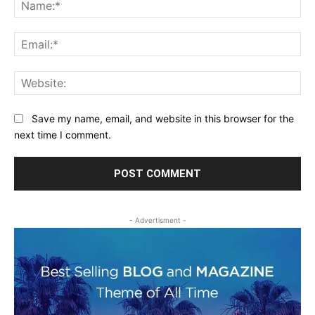
Na
Ema
Web
Save my name, email, and website in this browser for the
next time I comment.
- Advertisment -