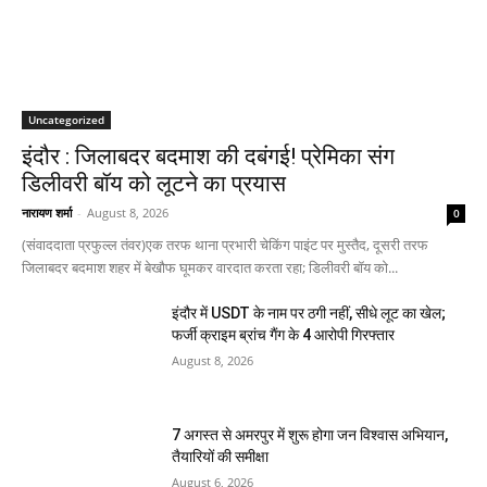
Uncategorized
इंदौर : जिलाबदर बदमाश की दबंगई! प्रेमिका संग
डिलीवरी बॉय को लूटने का प्रयास
नारायण शर्मा
-
August 8, 2026
0
(संवाददाता प्रफुल्ल तंवर)एक तरफ थाना प्रभारी चेकिंग पाइंट पर मुस्तैद, दूसरी तरफ
जिलाबदर बदमाश शहर में बेखौफ घूमकर वारदात करता रहा; डिलीवरी बॉय को...
इंदौर में USDT के नाम पर ठगी नहीं, सीधे लूट का खेल;
फर्जी क्राइम ब्रांच गैंग के 4 आरोपी गिरफ्तार
August 8, 2026
7 अगस्त से अमरपुर में शुरू होगा जन विश्वास अभियान,
तैयारियों की समीक्षा
August 6, 2026