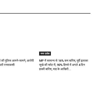
मध्य प्रदेश
ज्यों की पुलिस आमने-सामने, आरोपी
MP में सामान्य से 16% कम बारिश, पूर्वी इलाका
 चली रस्साकशी
सूखे की चपेट में; 90% हिस्से में अगले 4 दिन
हल्की बारिश, माह के आखिरी...