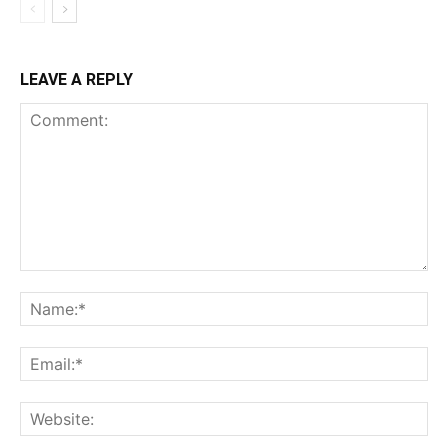
LEAVE A REPLY
Comment:
Na
Ema
Web