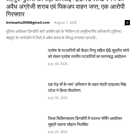
अवैध अंग्रेजी शराब एवं पिकअप वाहन जप्त, एक आरोपी
गिरफ्तार
leelasahu2930@gmail.com
-
August 1, 2026
0
पुलिस अधीक्षक डिण्डौरी श्री आशीष खरे के निर्देशन एवं अनुविभागीय अधिकारी (पुलिस)
शहपुरा के मार्गदर्शन में जिले में अवैध शराब के विरुद्ध लगातार प्रभावी...
प्रदेश के पटवारियों की कैडर रिव्यू सहित 05 सूत्रीय मांगो
को लेकर प्रदेश स्तरीय पटवारियों का चरणबद्ध आंदोलन
July 30, 2026
एक पेड़ माँ के नाम’ अभियान के तहत मंत्री प्रहलाद सिंह
पटेल ने किया पौधरोपण
July 30, 2026
जिला चिकित्सालय डिण्डौरी में पदस्थ नर्सिंग आफीसर
सुश्री भावना चौहान निलंबित
July 24, 2026