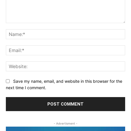
Comment:
Na
Ema
Web
Save my name, email, and website in this browser for the
next time I comment.
- Advertisment -