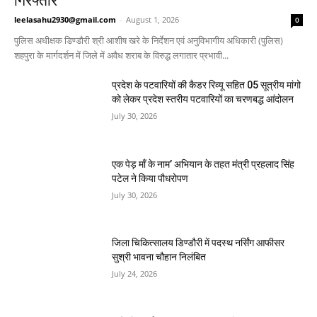
गिरफ्तार
leelasahu2930@gmail.com
-
August 1, 2026
0
पुलिस अधीक्षक डिण्डौरी श्री आशीष खरे के निर्देशन एवं अनुविभागीय अधिकारी (पुलिस)
शहपुरा के मार्गदर्शन में जिले में अवैध शराब के विरुद्ध लगातार प्रभावी...
प्रदेश के पटवारियों की कैडर रिव्यू सहित 05 सूत्रीय मांगो
को लेकर प्रदेश स्तरीय पटवारियों का चरणबद्ध आंदोलन
July 30, 2026
एक पेड़ माँ के नाम’ अभियान के तहत मंत्री प्रहलाद सिंह
पटेल ने किया पौधरोपण
July 30, 2026
जिला चिकित्सालय डिण्डौरी में पदस्थ नर्सिंग आफीसर
सुश्री भावना चौहान निलंबित
July 24, 2026