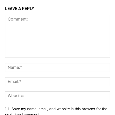
LEAVE A REPLY
Comment:
Na
Ema
Web
Save my name, email, and website in this browser for the
next time I comment.