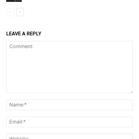
LEAVE A REPLY
Comment:
Na
Ema
Web