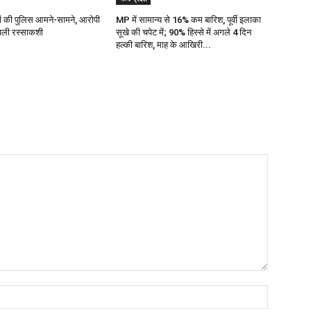
ज्यों की पुलिस आमने-सामने, आरोपी
MP में सामान्य से 16% कम बारिश, पूर्वी इलाका
 चली रस्साकशी
सूखे की चपेट में; 90% हिस्से में अगले 4 दिन
हल्की बारिश, माह के आखिरी...
Name:*