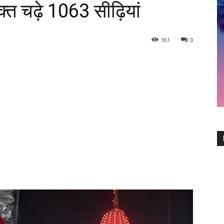
्त चढ़े 1063 सीढ़ियां
361
0