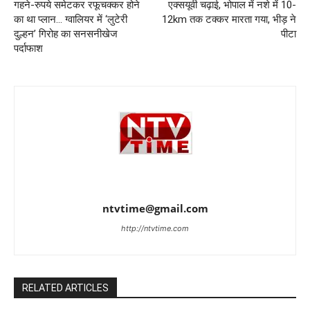
गहने-रुपये समेटकर रफूचक्कर होने
एक्सयूवी चढ़ाई, भोपाल में नशे में 10-
का था प्लान… ग्वालियर में ‘लुटेरी
12km तक टक्कर मारता गया, भीड़ ने
दुल्हन’ गिरोह का सनसनीखेज
पीटा
पर्दाफाश
ntvtime@gmail.com
http://ntvtime.com
RELATED ARTICLES