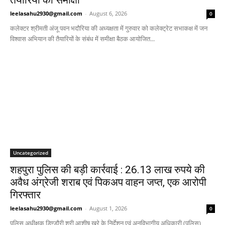
तैयारियों की समीक्षा
leelasahu2930@gmail.com
-
August 6, 2026
0
कलेक्टर श्रीमती अंजू पवन भदौरिया की अध्यक्षता में गुरुवार को कलेक्ट्रेट सभाकक्ष में जन
विश्वास अभियान की तैयारियों के संबंध में समीक्षा बैठक आयोजित...
Uncategorized
शहपुरा पुलिस की बड़ी कार्रवाई : 26.13 लाख रुपये की
अवैध अंग्रेजी शराब एवं पिकअप वाहन जप्त, एक आरोपी
गिरफ्तार
leelasahu2930@gmail.com
-
August 1, 2026
0
पुलिस अधीक्षक डिण्डौरी श्री आशीष खरे के निर्देशन एवं अनुविभागीय अधिकारी (पुलिस)