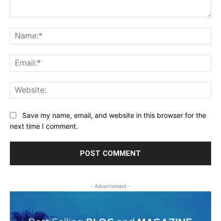
Comment:
Na
Ema
Web
Save my name, email, and website in this browser for the
next time I comment.
- Advertisment -