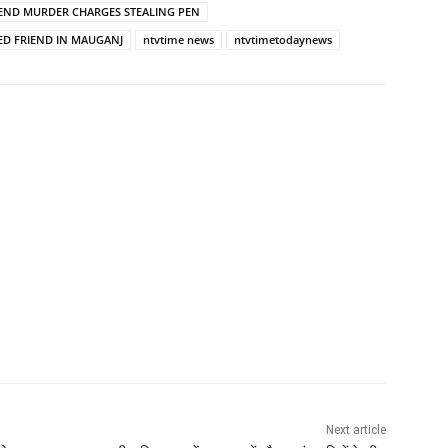
IEND MURDER CHARGES STEALING PEN
ED FRIEND IN MAUGANJ
ntvtime news
ntvtimetodaynews
Next article