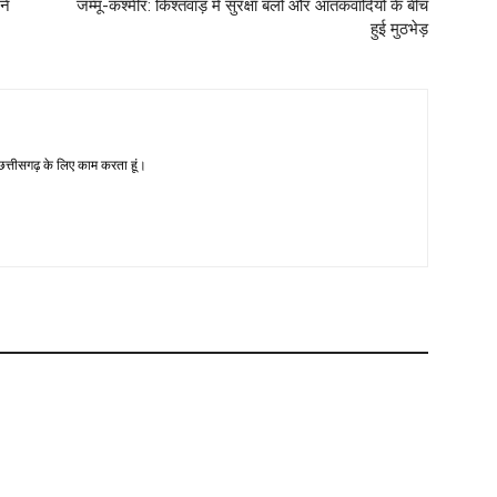
ने
जम्मू-कश्मीर: किश्तवाड़ में सुरक्षा बलों और आतंकवादियों के बीच
हुई मुठभेड़
-छत्तीसगढ़ के लिए काम करता हूं।