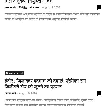
मिले अनुकंपा नियुक्ति आदेश
leelasahu2930@gmail.com
-
August 8, 2026
0
कलेक्टर श्रीमती अंजू पवन भदौरिया के निर्देश पर जनजातीय कार्य विभाग ने दिवंगत शासकीय
सेवकों के आश्रितों को शासन के नियमानुसार अनुकंपा नियुक्ति प्रदान...
Uncategorized
इंदौर : जिलाबदर बदमाश की दबंगई! प्रेमिका संग
डिलीवरी बॉय को लूटने का प्रयास
नारायण शर्मा
-
August 8, 2026
0
(संवाददाता प्रफुल्ल तंवर)एक तरफ थाना प्रभारी चेकिंग पाइंट पर मुस्तैद, दूसरी तरफ
जिलाबदर बदमाश शहर में बेखौफ घूमकर वारदात करता रहा; डिलीवरी बॉय को...