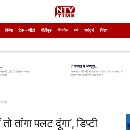
विदेश
टेक – ऑटो
बॉलीवुड
बिजनेस
धर्म
स्पोर्ट्स
विदेश
..
7 अगस्त से अमरपुर...
ंवरसस्ती USDT दिलाने के नाम
कलेक्टर श्रीमती अंजू पवन भदौरिया की अध्यक्षता में
 ब्रांच...
गुरुवार को कलेक्ट्रेट सभाकक्ष में...
ी सीएम...
ं तो तांगा पलट दूंगा’, डिप्टी