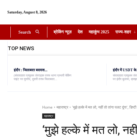
Saturday, August 8, 2026
ब्रेकिंग न्यूज़
देश
महाकुंभ 2025
राज्य-शहर
Search
TOP NEWS
इंदौर : जिलाबदर बदमाश...
इंदौर में USDT के.
(संवाददाता प्रफुल्ल तंवर)एक तरफ थाना प्रभारी चेकिंग
संवाददाता प्रफुल्ल त
पाइंट पर मुस्तैद, दूसरी तरफ जिलाबदर...
पर इंदौर बुलाया, क्राइम
Home
महाराष्ट्र
'मुझे हल्के में मत लो, नहीं तो तांगा पलट दूंगा', डिप्ट
महाराष्ट्र
‘मुझे हल्के में मत लो, नही