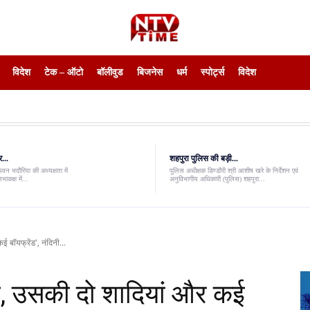
विदेश
टेक – ऑटो
बॉलीवुड
बिजनेस
धर्म
स्पोर्ट्स
विदेश
...
शहपुरा पुलिस की बड़ी...
पवन भदौरिया की अध्यक्षता में
पुलिस अधीक्षक डिण्डौरी श्री आशीष खरे के निर्देशन एवं
भाकक्ष में...
अनुविभागीय अधिकारी (पुलिस) शहपुरा...
 बॉयफ्रेंड', नंदिनी...
थी, उसकी दो शादियां और कई