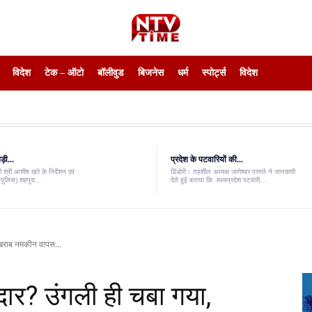
विदेश
टेक – ऑटो
बॉलीवुड
बिजनेस
धर्म
स्पोर्ट्स
विदेश
़ी...
प्रदेश के पटवारियों की...
 श्री आशीष खरे के निर्देशन एवं
डिंडोरी। तहशील अध्यक्ष जागेश्वर परस्ते ने जानकारी
पुलिस) शहपुरा...
देते हुई बताया कि मध्यप्रदेश पटवारी...
, खराब नमकीन वापस...
नदार? उंगली ही चबा गया,