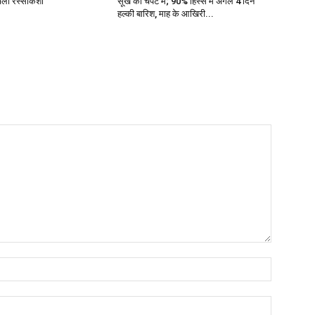
 चली रस्साकशी
सूखे की चपेट में; 90% हिस्से में अगले 4 दिन
हल्की बारिश, माह के आखिरी...
Name:*
Email:*