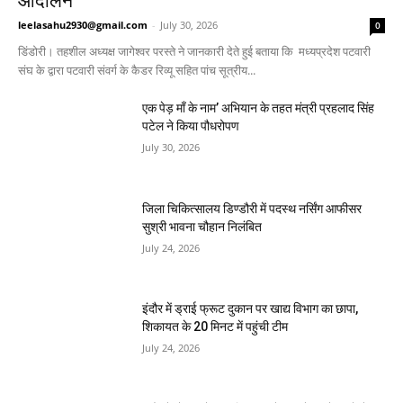
आंदोलन
leelasahu2930@gmail.com
-
July 30, 2026
0
डिंडोरी। तहशील अध्यक्ष जागेश्वर परस्ते ने जानकारी देते हुई बताया कि मध्यप्रदेश पटवारी
संघ के द्वारा पटवारी संवर्ग के कैडर रिव्यू सहित पांच सूत्रीय...
एक पेड़ माँ के नाम’ अभियान के तहत मंत्री प्रहलाद सिंह
पटेल ने किया पौधरोपण
July 30, 2026
जिला चिकित्सालय डिण्डौरी में पदस्थ नर्सिंग आफीसर
सुश्री भावना चौहान निलंबित
July 24, 2026
इंदौर में ड्राई फ्रूट दुकान पर खाद्य विभाग का छापा,
शिकायत के 20 मिनट में पहुंची टीम
July 24, 2026