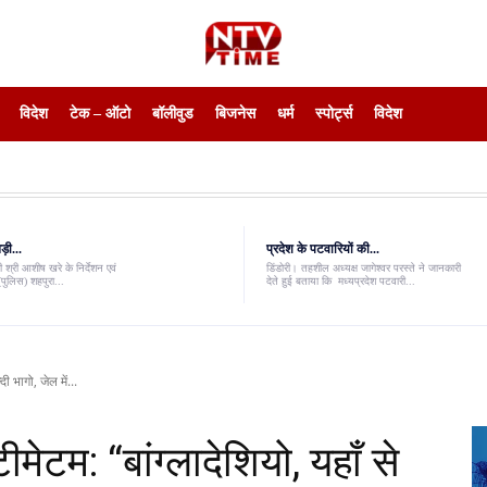
विदेश
टेक – ऑटो
बॉलीवुड
बिजनेस
धर्म
स्पोर्ट्स
विदेश
़ी...
प्रदेश के पटवारियों की...
 श्री आशीष खरे के निर्देशन एवं
डिंडोरी। तहशील अध्यक्ष जागेश्वर परस्ते ने जानकारी
पुलिस) शहपुरा...
देते हुई बताया कि मध्यप्रदेश पटवारी...
ी भागो, जेल में...
मेटम: “बांग्लादेशियो, यहाँ से