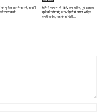
मध्य प्रदेश
ज्यों की पुलिस आमने-सामने, आरोपी
MP में सामान्य से 16% कम बारिश, पूर्वी इलाका
 चली रस्साकशी
सूखे की चपेट में; 90% हिस्से में अगले 4 दिन
हल्की बारिश, माह के आखिरी...
Name:*