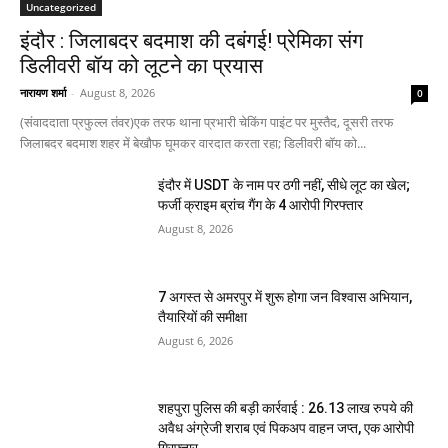
Uncategorized
इंदौर : जिलाबदर बदमाश की दबंगई! प्रेमिका संग
डिलीवरी बॉय को लूटने का प्रयास
नारायण शर्मा
-
August 8, 2026
0
(संवाददाता प्रफुल्ल तंवर)एक तरफ थाना प्रभारी चेकिंग पाइंट पर मुस्तैद, दूसरी तरफ
जिलाबदर बदमाश शहर में बेखौफ घूमकर वारदात करता रहा; डिलीवरी बॉय को...
इंदौर में USDT के नाम पर ठगी नहीं, सीधे लूट का खेल;
फर्जी क्राइम ब्रांच गैंग के 4 आरोपी गिरफ्तार
August 8, 2026
7 अगस्त से अमरपुर में शुरू होगा जन विश्वास अभियान,
तैयारियों की समीक्षा
August 6, 2026
शहपुरा पुलिस की बड़ी कार्रवाई : 26.13 लाख रुपये की
अवैध अंग्रेजी शराब एवं पिकअप वाहन जप्त, एक आरोपी