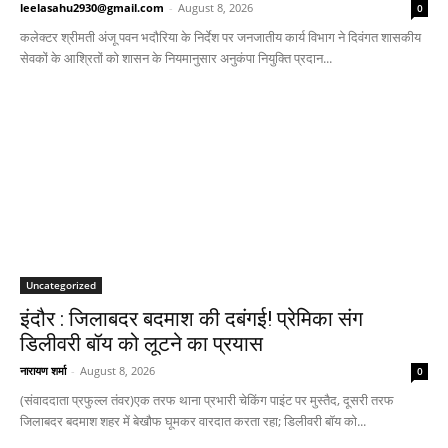
leelasahu2930@gmail.com
-
August 8, 2026
0
कलेक्टर श्रीमती अंजू पवन भदौरिया के निर्देश पर जनजातीय कार्य विभाग ने दिवंगत शासकीय
सेवकों के आश्रितों को शासन के नियमानुसार अनुकंपा नियुक्ति प्रदान...
Uncategorized
इंदौर : जिलाबदर बदमाश की दबंगई! प्रेमिका संग
डिलीवरी बॉय को लूटने का प्रयास
नारायण शर्मा
-
August 8, 2026
0
(संवाददाता प्रफुल्ल तंवर)एक तरफ थाना प्रभारी चेकिंग पाइंट पर मुस्तैद, दूसरी तरफ
जिलाबदर बदमाश शहर में बेखौफ घूमकर वारदात करता रहा; डिलीवरी बॉय को...