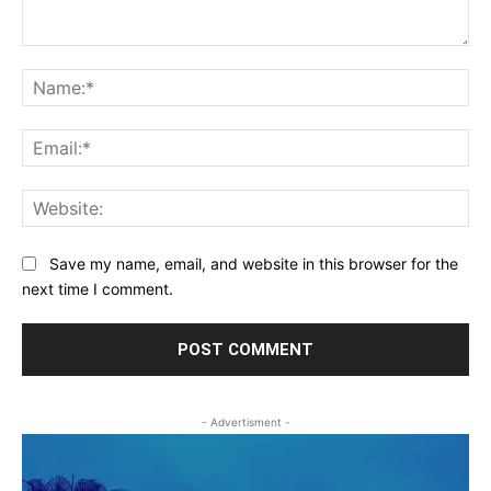
Comment:
Na
Ema
Web
Save my name, email, and website in this browser for the
next time I comment.
- Advertisment -