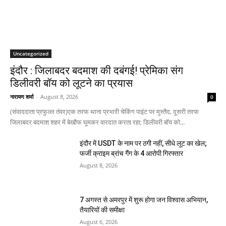
Uncategorized
इंदौर : जिलाबदर बदमाश की दबंगई! प्रेमिका संग
डिलीवरी बॉय को लूटने का प्रयास
नारायण शर्मा
-
August 8, 2026
0
(संवाददाता प्रफुल्ल तंवर)एक तरफ थाना प्रभारी चेकिंग पाइंट पर मुस्तैद, दूसरी तरफ
जिलाबदर बदमाश शहर में बेखौफ घूमकर वारदात करता रहा; डिलीवरी बॉय को...
इंदौर में USDT के नाम पर ठगी नहीं, सीधे लूट का खेल;
फर्जी क्राइम ब्रांच गैंग के 4 आरोपी गिरफ्तार
August 8, 2026
7 अगस्त से अमरपुर में शुरू होगा जन विश्वास अभियान,
तैयारियों की समीक्षा
August 6, 2026