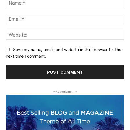
Na
Ema
Web
Save my name, email, and website in this browser for the
next time I comment.
- Advertisment -