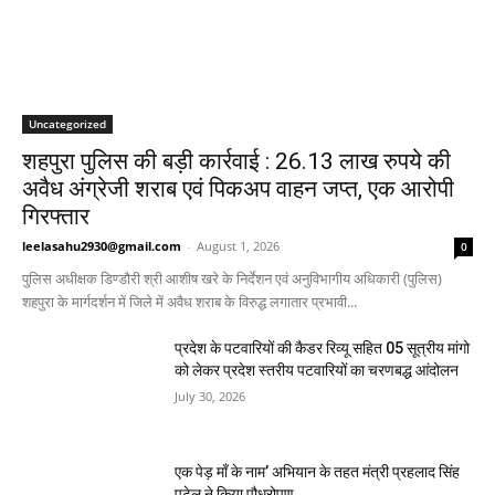
Uncategorized
शहपुरा पुलिस की बड़ी कार्रवाई : 26.13 लाख रुपये की
अवैध अंग्रेजी शराब एवं पिकअप वाहन जप्त, एक आरोपी
गिरफ्तार
leelasahu2930@gmail.com
-
August 1, 2026
0
पुलिस अधीक्षक डिण्डौरी श्री आशीष खरे के निर्देशन एवं अनुविभागीय अधिकारी (पुलिस)
शहपुरा के मार्गदर्शन में जिले में अवैध शराब के विरुद्ध लगातार प्रभावी...
प्रदेश के पटवारियों की कैडर रिव्यू सहित 05 सूत्रीय मांगो
को लेकर प्रदेश स्तरीय पटवारियों का चरणबद्ध आंदोलन
July 30, 2026
एक पेड़ माँ के नाम’ अभियान के तहत मंत्री प्रहलाद सिंह
पटेल ने किया पौधरोपण