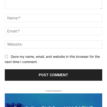
Comment:
Na
Ema
Web
Save my name, email, and website in this browser for the
next time I comment.
- Advertisment -