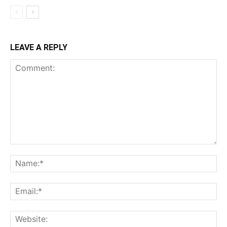
LEAVE A REPLY
Comment:
Na
Ema
Web