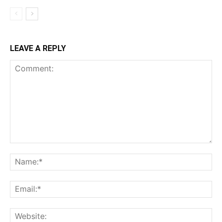
LEAVE A REPLY
Comment:
Na
Ema
Web