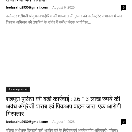
leelasahu2930@gmail.com
-
August 6, 2026
0
कलेक्टर श्रीमती अंजू पवन भदौरिया की अध्यक्षता में गुरुवार को कलेक्ट्रेट सभाकक्ष में जन
विश्वास अभियान की तैयारियों के संबंध में समीक्षा बैठक आयोजित...
Uncategorized
शहपुरा पुलिस की बड़ी कार्रवाई : 26.13 लाख रुपये की
अवैध अंग्रेजी शराब एवं पिकअप वाहन जप्त, एक आरोपी
गिरफ्तार
leelasahu2930@gmail.com
-
August 1, 2026
0
पुलिस अधीक्षक डिण्डौरी श्री आशीष खरे के निर्देशन एवं अनुविभागीय अधिकारी (पुलिस)