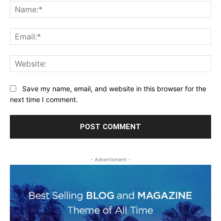
Na
Ema
Web
Save my name, email, and website in this browser for the
next time I comment.
- Advertisment -