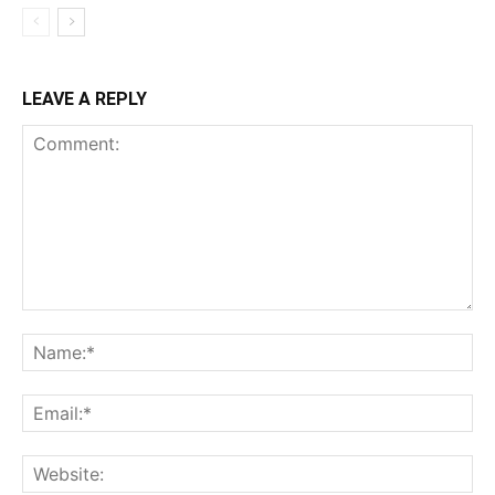
LEAVE A REPLY
Comment:
Na
Ema
Web