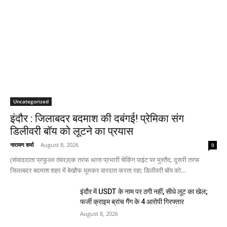
Uncategorized
इंदौर : जिलाबदर बदमाश की दबंगई! प्रेमिका संग
डिलीवरी बॉय को लूटने का प्रयास
नारायण शर्मा
-
August 8, 2026
0
(संवाददाता प्रफुल्ल तंवर)एक तरफ थाना प्रभारी चेकिंग पाइंट पर मुस्तैद, दूसरी तरफ
जिलाबदर बदमाश शहर में बेखौफ घूमकर वारदात करता रहा; डिलीवरी बॉय को...
इंदौर में USDT के नाम पर ठगी नहीं, सीधे लूट का खेल;
फर्जी क्राइम ब्रांच गैंग के 4 आरोपी गिरफ्तार
August 8, 2026