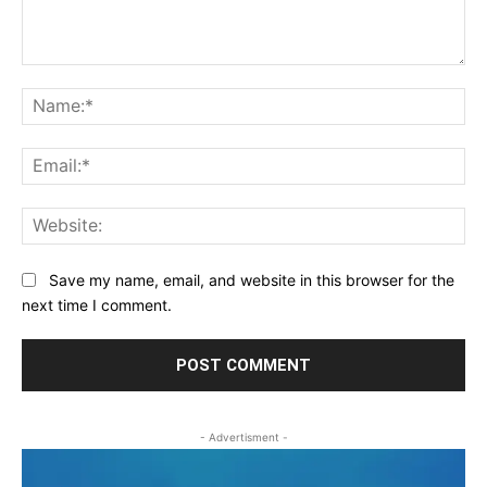
Comment:
Na
Ema
Web
Save my name, email, and website in this browser for the
next time I comment.
- Advertisment -