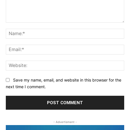
Comment:
Na
Ema
Web
Save my name, email, and website in this browser for the
next time I comment.
- Advertisment -